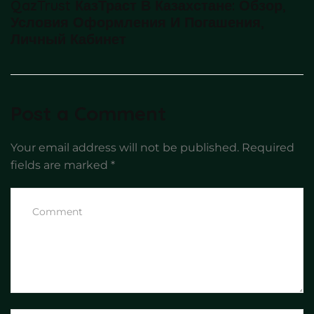
QazTrust КазТраст В Казахстане: Обзор,
Условия Оформления И Погашения,
Личный Кабинет
Post a Comment
Your email address will not be published.
Required
fields are marked
*