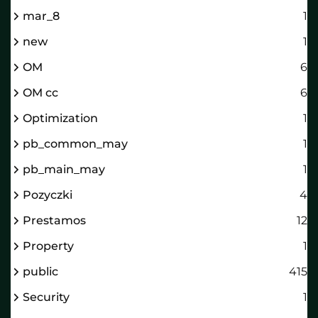
mar_8
1
new
1
OM
6
OM cc
6
Optimization
1
pb_common_may
1
pb_main_may
1
Pozyczki
4
Prestamos
12
Property
1
public
415
Security
1