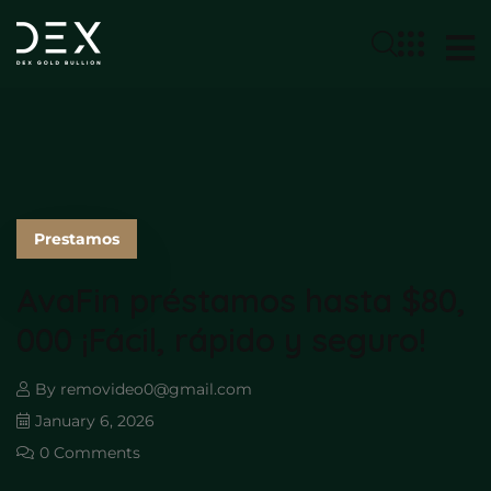
Prestamos
AvaFin préstamos hasta $80,
000 ¡Fácil, rápido y seguro!
By
removideo0@gmail.com
January 6, 2026
0 Comments