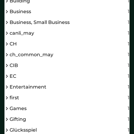
Building
1
Business
1
Business, Small Business
1
canli_may
1
CH
1
ch_common_may
1
CIB
1
EC
1
Entertainment
1
first
1
Games
1
Gifting
1
Glücksspiel
1