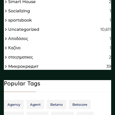
Smart House
2
Socializing
1
sportsbook
1
Uncategorized
10,611
Αποδόσεις
1
Καζίνο
1
στοιχηματικες
2
Микрокредит
39
Popular Tags
Agency
Agent
Betano
Betscore