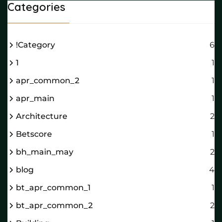
Categories
!Category
6
1
1
apr_common_2
1
apr_main
1
Architecture
2
Betscore
1
bh_main_may
2
blog
4
bt_apr_common_1
1
bt_apr_common_2
2