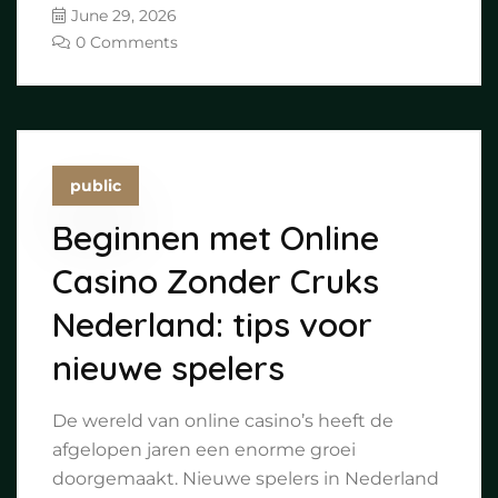
June 29, 2026
0 Comments
public
Beginnen met Online
Casino Zonder Cruks
Nederland: tips voor
nieuwe spelers
De wereld van online casino’s heeft de
afgelopen jaren een enorme groei
doorgemaakt. Nieuwe spelers in Nederland