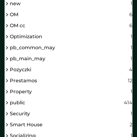
new
1
OM
6
OM cc
6
Optimization
1
pb_common_may
1
pb_main_may
1
Pozyczki
4
Prestamos
12
Property
1
public
414
Security
1
Smart House
2
Socializing
1