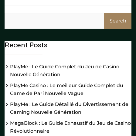
Search
Recent Posts
PlayMe : Le Guide Complet du Jeu de Casino
Nouvelle Génération
PlayMe Casino : Le meilleur Guide Complet du
Game de Pari Nouvelle Vague
PlayMe : Le Guide Détaillé du Divertissement de
Gaming Nouvelle Génération
MegaBlock : Le Guide Exhaustif du Jeu de Casino
Révolutionnaire