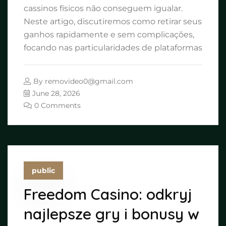
cassinos físicos não conseguem igualar.
Neste artigo, discutiremos como retirar seus
ganhos rapidamente e sem complicações,
focando nas particularidades de plataformas
By
removideo0@gmail.com
June 28, 2026
0 Comments
public
Freedom Casino: odkryj
najlepsze gry i bonusy w