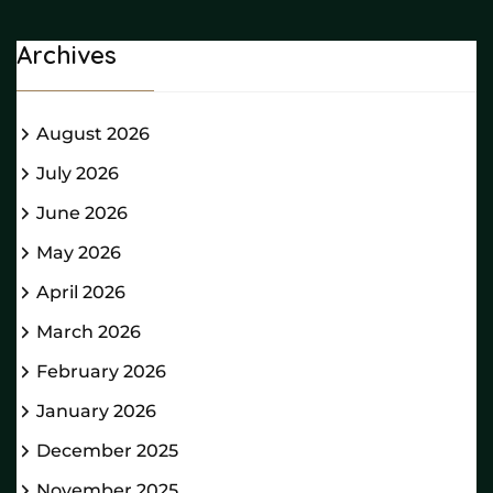
Archives
August 2026
July 2026
June 2026
May 2026
April 2026
March 2026
February 2026
January 2026
December 2025
November 2025