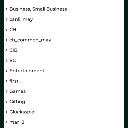
Business, Small Business
canli_may
CH
ch_common_may
CIB
EC
Entertainment
first
Games
Gifting
Glücksspiel
mar_8