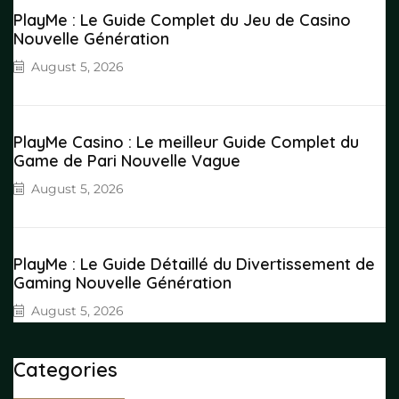
PlayMe : Le Guide Complet du Jeu de Casino
Nouvelle Génération
August 5, 2026
PlayMe Casino : Le meilleur Guide Complet du
Game de Pari Nouvelle Vague
August 5, 2026
PlayMe : Le Guide Détaillé du Divertissement de
Gaming Nouvelle Génération
August 5, 2026
Categories