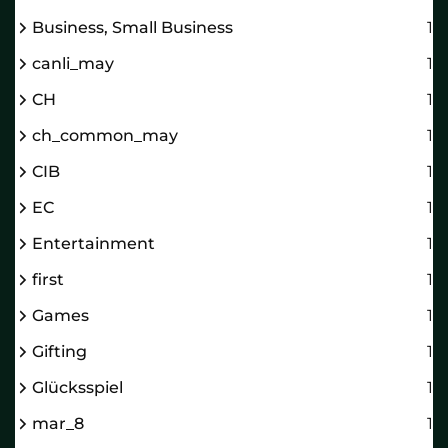
Business, Small Business
1
canli_may
1
CH
1
ch_common_may
1
CIB
1
EC
1
Entertainment
1
first
1
Games
1
Gifting
1
Glücksspiel
1
mar_8
1