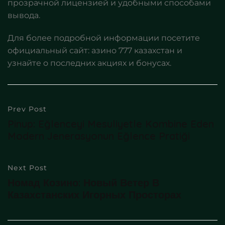
прозрачной лицензией и удобными способами
вывода.
Для более подробной информации посетите
официальный сайт: азино 777 казахстан и
узнайте о последних акциях и бонусах.
Prev Post
Pinup: Eğlenceyi Mesuliyetle Kombine Eden
Modern Jenerasyonun Eğlence Pratiği
Next Post
Номад Козино: Новый Ветер В
Казахстанских Игорных Просторах