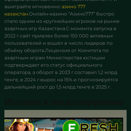
выиграйте мгновенно:
азино 777
казахстан
.Онлайн‑казино “Азино777” быстро
стало одним из крупнейших игроков на рынке
азартных игр Казахстана.С момента запуска в
2022 г.сайт привлек более 150 000 активных
пользователей и вошёл в число лидеров по
объёму оборота.Лицензия от Комитета по
азартным играм Министерства юстиции
подтверждает его статус официального
оператора, а оборот в 2023 г.составил 1,2 млрд
тенге, в 2024 г.вырос на 15% и прогнозируется
дальнейший рост до 1,5 млрд тенге в 2025 г.
История и лицензирование