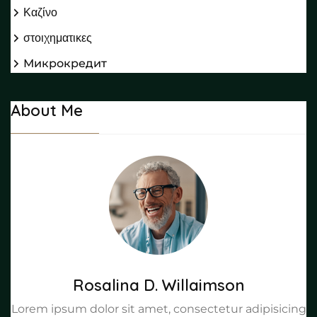
Καζίνο
στοιχηματικες
Микрокредит
About Me
Rosalina D. Willaimson
Lorem ipsum dolor sit amet, consectetur adipisicing