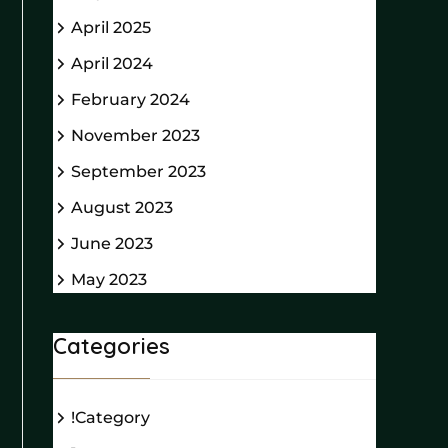
April 2025
April 2024
February 2024
November 2023
September 2023
August 2023
June 2023
May 2023
Categories
!Category