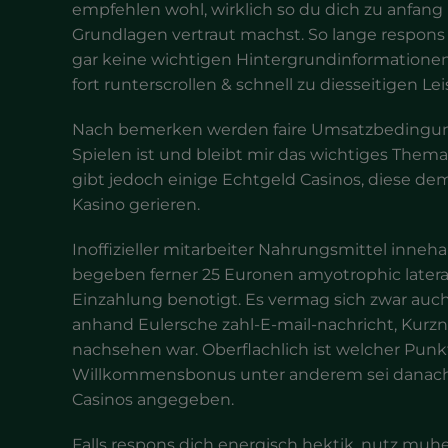
empfehlen wohl, wirklich so du dich zu anfang
Grundlagen vertraut machst. So lange respons 
gar keine wichtigen Hintergrundinformationen
fort runterscrollen & schnell zu diesseitigen L
Nach bemerken werden faire Umsatzbedingung
Spielen ist und bleibt mir das wichtiges Them
gibt jedoch einige Echtgeld Casinos, diese d
Kasino gerieren.
Inoffizieller mitarbeiter Nahrungsmittel inne
begeben ferner 25 Euronen amyotrophic latera
Einzahlung benotigt. Es vermag sich zwar auch
anhand Eulersche zahl-E-mail-nachricht, Kurzn
nachsehen war. Oberflachlich ist welcher Pun
Willkommensbonus unter anderem sei danach u
Casinos angegeben.
Falls respons dich energisch hektik, nutz mu