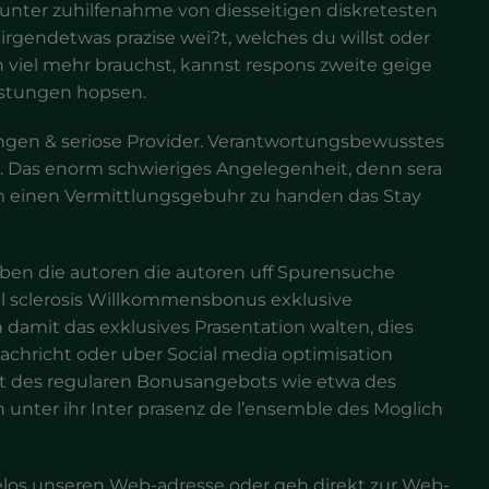
 unter zuhilfenahme von diesseitigen diskretesten
irgendetwas prazise wei?t, welches du willst oder
 viel mehr brauchst, kannst respons zweite geige
eistungen hopsen.
en & seriose Provider. Verantwortungsbewusstes
a. Das enorm schwieriges Angelegenheit, denn sera
em einen Vermittlungsgebuhr zu handen das Stay
haben die autoren die autoren uff Spurensuche
l sclerosis Willkommensbonus exklusive
 damit das exklusives Prasentation walten, dies
achricht oder uber Social media optimisation
kt des regularen Bonusangebots wie etwa des
nter ihr Inter prasenz de l’ensemble des Moglich
helos unseren Web-adresse oder geh direkt zur Web-