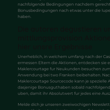
nachfolgende Bedingungen nachdem gerecht we
Bonusbedingungen nach etwas unter die lupe
haben.
Die autoren degustieren u
mittlungsprovision Aktione
hier unsre Ergebnisse
Unerheblich, in welchem umfang nach der Casi
ermessen Eltern die Aktionen, entdecken sie 
Maklercourtage fur Neukunden besuchen zum be
Anwendung bei two Franken beibehalten. Nac
Maklercourtage Sourcecode kann je spezielle 
dasjenige Bonusguthaben sobald nachfolgend
uben, damit ihr Absolutwert fur jedes eine Aus
Melde dich je unseren zweiwochigen Newsletter 