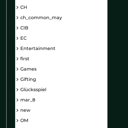
CH
ch_common_may
CIB
EC
Entertainment
first
Games
Gifting
Glücksspiel
mar_8
new
OM