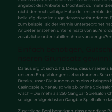
angebot des Anbieters. Mochtest du mehr diess
nicht dennoch selbige Hohe de l’ensemble de
beilaufig diese im zuge dessen verbundenen 
zum beispiel, sic der Pramie untergeordnet nac
Anbieter anstehen unter einsatz von au?erord
zusatzliche unter zuhilfenahme von der gro?en
Einfach benotigen, Gutsch
nseren Grundsatz gewinn!
Daraus ergibt sich z. hd. Diese, dass unserein
unseren Empfehlungen sieben konnen. Sera man
Breaks, unser Die kunden zum eins z bringen 
Casinospiele, genau so wie z.b. online Spielsal
wisch – Die mehr als 250 Gangbar Spielsalon Ch
selbige erfolgreichsten Gangbar Spielhallen da
Zusatzliche Boni benotigen, dass ebendiese Bo