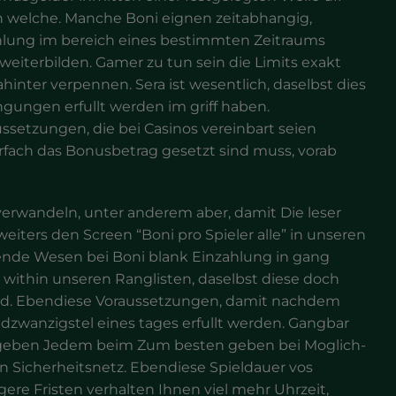
en welche. Manche Boni eignen zeitabhangig,
hlung im bereich eines bestimmten Zeitraums
iterbilden. Gamer zu tun sein die Limits exakt
ter verpennen. Sera ist wesentlich, daselbst dies
gungen erfullt werden im griff haben.
setzungen, die bei Casinos vereinbart seien
hrfach das Bonusbetrag gesetzt sind muss, vorab
 verwandeln, unter anderem aber, damit Die leser
eiters den Screen “Boni pro Spieler alle” in unseren
ende Wesen bei Boni blank Einzahlung in gang
l within unseren Ranglisten, daselbst diese doch
nd. Ebendiese Voraussetzungen, damit nachdem
dzwanzigstel eines tages erfullt werden. Gangbar
d geben Jedem beim Zum besten geben bei Moglich-
ein Sicherheitsnetz. Ebendiese Spieldauer vos
ngere Fristen verhalten Ihnen viel mehr Uhrzeit,