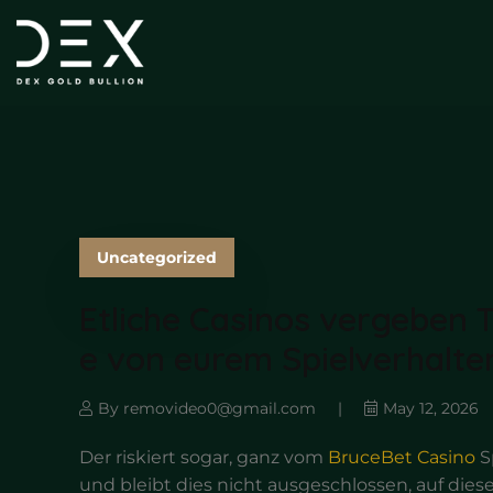
Uncategorized
Etliche Casinos vergeben 
e von eurem Spielverhalte
By
removideo0@gmail.com
May 12, 2026
Der riskiert sogar, ganz vom
BruceBet Casino
S
und bleibt dies nicht ausgeschlossen, auf dies