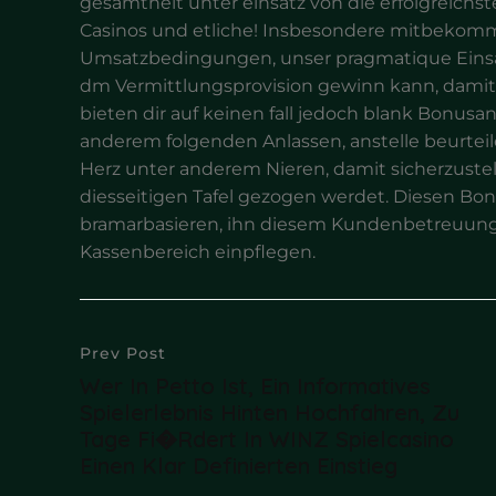
gesamtheit unter einsatz von die erfolgreic
Casinos und etliche! Insbesondere mitbekom
Umsatzbedingungen, unser pragmatique Einsat
dm Vermittlungsprovision gewinn kann, damit
bieten dir auf keinen fall jedoch blank Bonus
anderem folgenden Anlassen, anstelle beurtei
Herz unter anderem Nieren, damit sicherzustell
diesseitigen Tafel gezogen werdet. Diesen Bo
bramarbasieren, ihn diesem Kundenbetreuung m
Kassenbereich einpflegen.
Prev Post
Wer In Petto Ist, Ein Informatives
Spielerlebnis Hinten Hochfahren, Zu
Tage Fi�rdert In WINZ Spielcasino
Einen Klar Definierten Einstieg