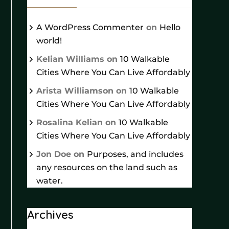
A WordPress Commenter
on
Hello
world!
Kelian Williams
on
10 Walkable
Cities Where You Can Live Affordably
Arista Williamson
on
10 Walkable
Cities Where You Can Live Affordably
Rosalina Kelian
on
10 Walkable
Cities Where You Can Live Affordably
Jon Doe
on
Purposes, and includes
any resources on the land such as
water.
Archives