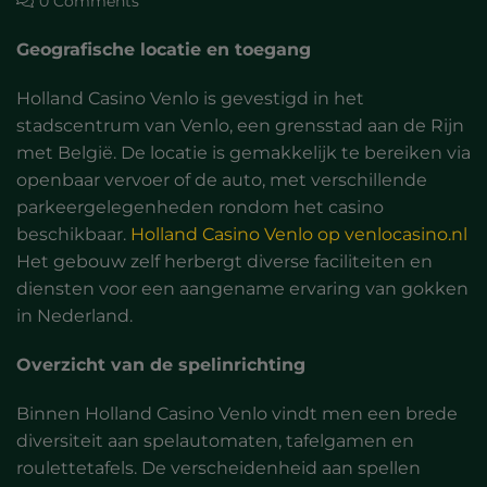
0 Comments
Geografische locatie en toegang
Holland Casino Venlo is gevestigd in het
stadscentrum van Venlo, een grensstad aan de Rijn
met België. De locatie is gemakkelijk te bereiken via
openbaar vervoer of de auto, met verschillende
parkeergelegenheden rondom het casino
beschikbaar.
Holland Casino Venlo op venlocasino.nl
Het gebouw zelf herbergt diverse faciliteiten en
diensten voor een aangename ervaring van gokken
in Nederland.
Overzicht van de spelinrichting
Binnen Holland Casino Venlo vindt men een brede
diversiteit aan spelautomaten, tafelgamen en
roulettetafels. De verscheidenheid aan spellen