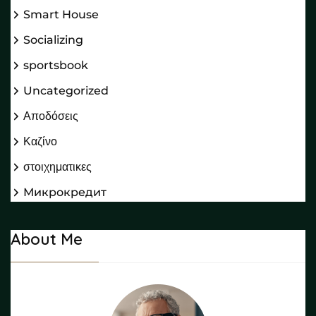
Smart House
Socializing
sportsbook
Uncategorized
Αποδόσεις
Καζίνο
στοιχηματικες
Микрокредит
About Me