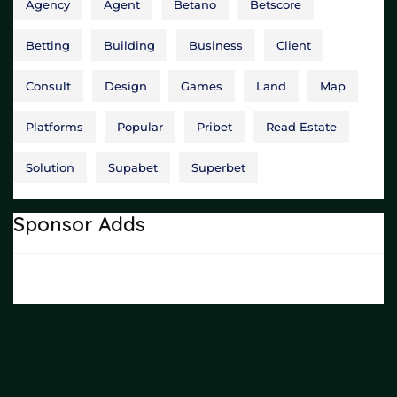
Agency
Agent
Betano
Betscore
Betting
Building
Business
Client
Consult
Design
Games
Land
Map
Platforms
Popular
Pribet
Read Estate
Solution
Supabet
Superbet
Sponsor Adds