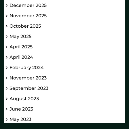
December 2025
November 2025
October 2025
May 2025
April 2025
April 2024
February 2024
November 2023
September 2023
August 2023
June 2023
May 2023