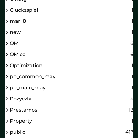
Glücksspiel
1
mar_8
1
new
1
OM
6
OM cc
6
Optimization
1
pb_common_may
1
pb_main_may
1
Pozyczki
4
Prestamos
12
Property
1
public
417