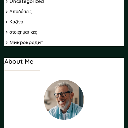
Uncategorized
Αποδόσεις
Καζίνο
στοιχηματικες
Микрокредит
About Me