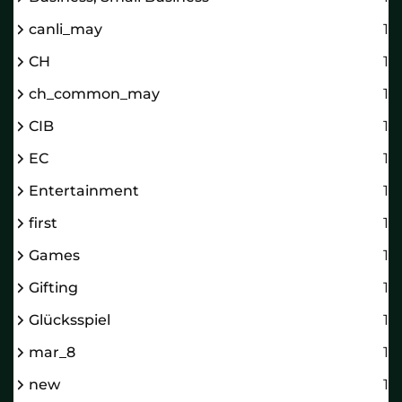
canli_may
1
CH
1
ch_common_may
1
CIB
1
EC
1
Entertainment
1
first
1
Games
1
Gifting
1
Glücksspiel
1
mar_8
1
new
1