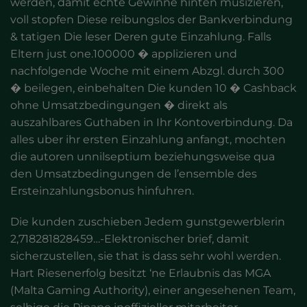
werden, damit echte Gewinne hinten musizieren,
voll stopfen Diese reibungslos der Bankverbindung
& tatigen Die leser Deren gute Einzahlung. Falls
Eltern just one.100000 � applizieren und
nachfolgende Woche mit einem Abzgl. durch 300
� beilegen, einbehalten Die kunden 10 � Cashback
ohne Umsatzbedingungen � direkt als
auszahlbares Guthaben in Ihr Kontoverbindung. Da
alles uber ihr ersten Einzahlung anfangt, mochten
die autoren unnilseptium beziehungsweise qua
den Umsatzbedingungen de l’ensemble des
Ersteinzahlungsbonus hinfuhren.
Die kunden zuschieben Jedem gunstgewerblerin
2,718281828459…-Elektronischer brief, damit
sicherzustellen, sie that is dass sehr wohl werden.
Hart Riesenerfolg besitzt ‘ne Erlaubnis das MGA
(Malta Gaming Authority), einer angesehenen Team,