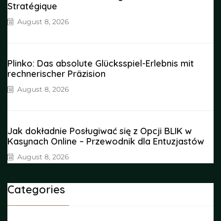
Stratégique
August 8, 2026
Plinko: Das absolute Glücksspiel-Erlebnis mit
rechnerischer Präzision
August 8, 2026
Jak dokładnie Posługiwać się z Opcji BLIK w
Kasynach Online – Przewodnik dla Entuzjastów
August 8, 2026
Categories