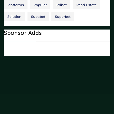
Platforms
Popular
Pribet
Read Estate
Solution
Supabet
Superbet
Sponsor Adds