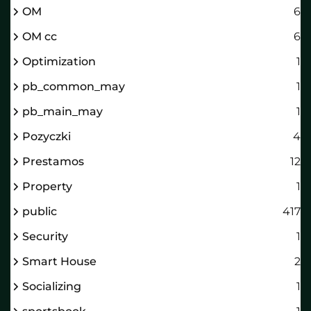
OM
6
OM cc
6
Optimization
1
pb_common_may
1
pb_main_may
1
Pozyczki
4
Prestamos
12
Property
1
public
417
Security
1
Smart House
2
Socializing
1