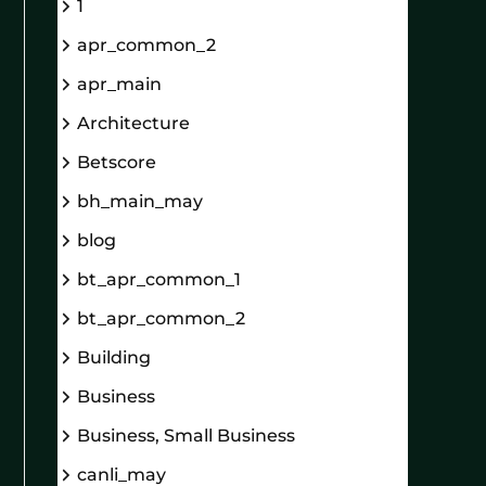
1
apr_common_2
apr_main
Architecture
Betscore
bh_main_may
blog
bt_apr_common_1
bt_apr_common_2
Building
Business
Business, Small Business
canli_may