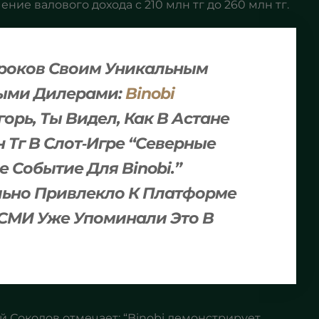
ение валового дохода с 210 млн тг до 260 млн
тг.
Игроков Своим Уникальным
ыми Дилерами:
Binobi
горь, Ты Видел, Как В Астане
 Тг В Слот‑игре “Северные
е Событие Для Binobi.”
ельно Привлекло К Платформе
СМИ Уже Упоминали Это В
й Соколов отмечает: “Binobi демонстрирует