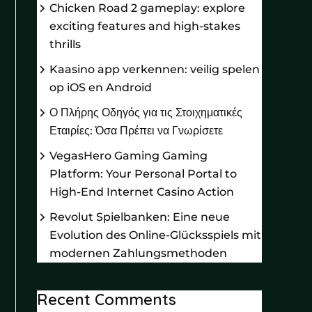
Chicken Road 2 gameplay: explore
exciting features and high-stakes
thrills
Kaasino app verkennen: veilig spelen
op iOS en Android
Ο Πλήρης Οδηγός για τις Στοιχηματικές
Εταιρίες: Όσα Πρέπει να Γνωρίσετε
VegasHero Gaming Gaming
Platform: Your Personal Portal to
High-End Internet Casino Action
Revolut Spielbanken: Eine neue
Evolution des Online-Glücksspiels mit
modernen Zahlungsmethoden
Recent Comments