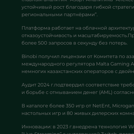
устойчивый рост благодаря гибкой стратеги
региональными партнёрами”.
Платформа работает на облачной архитектуре
отказоустойчивость и масштабируемость.Пр
более 500 запросов в секунду без потерь.
Binobi получил лицензии от Комитета по аз
международного регулятора Malta Gaming Aut
немногих казахстанских операторов с двой
Аудит 2024 г.подтвердил соответствие тре
и борьбе с отмыванием денег (AML) соглас
В каталоге более 350 игр от NetEnt, Microgam
настольных игр и 80 живых дилерских комна
Инновации: в 2023 г.внедрена технология We