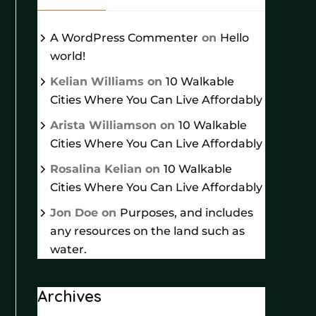
A WordPress Commenter
on
Hello
world!
Kelian Williams
on
10 Walkable
Cities Where You Can Live Affordably
Arista Williamson
on
10 Walkable
Cities Where You Can Live Affordably
Rosalina Kelian
on
10 Walkable
Cities Where You Can Live Affordably
Jon Doe
on
Purposes, and includes
any resources on the land such as
water.
Archives