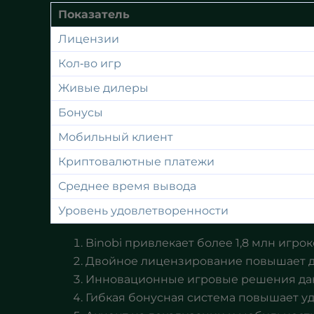
Показатель
Лицензии
Кол‑во игр
Живые дилеры
Бонусы
Мобильный клиент
Криптовалютные платежи
Среднее время вывода
Уровень удовлетворенности
Binobi привлекает более 1,8 млн игроко
Двойное лицензирование повышает до
Инновационные игровые решения даю
Гибкая бонусная система повышает уд