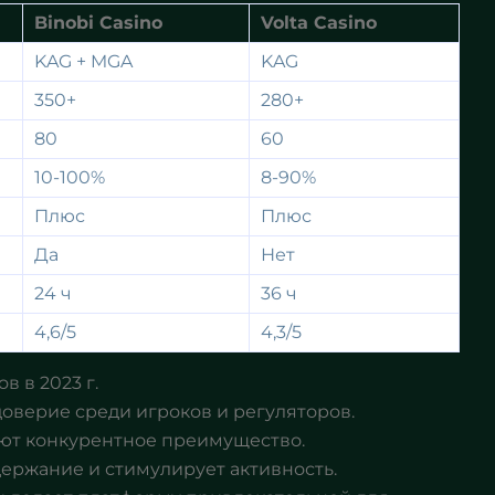
Binobi Casino
Volta Casino
KAG + MGA
KAG
350+
280+
80
60
10-100%
8-90%
Плюс
Плюс
Да
Нет
24 ч
36 ч
4,6/5
4,3/5
в в 2023 г.
верие среди игроков и регуляторов.
т конкурентное преимущество.
ержание и стимулирует активность.