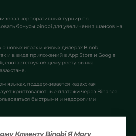
ганизовал корпоративный турнир по
зовать бонусы binobi для увеличения шансов на
 новых играх и живых дилерах Binobi
так и в виде приложений в App Store и Google
2%, соответствуя общему росту рынка
азахстане.
ом языках, поддерживается казахская
ьзует криптовалютные платежи через Binance
спользоваться быстрыми и недорогими
му Клиенту Binobi Я Могу