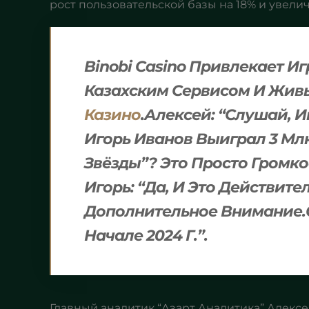
рост пользовательской базы на 18% и увелич
Binobi Casino Привлекает 
Казахским Сервисом И Жив
Казино
.Алексей: “Слушай, И
Игорь Иванов Выиграл 3 Млн
Звёзды”? Это Просто Громко
Игорь: “Да, И Это Действит
Дополнительное Внимание.
Начале 2024 Г.”.
Главный аналитик “Азарт Аналитика” Алексе