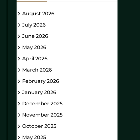
August 2026
July 2026
June 2026
May 2026
April 2026
March 2026
February 2026
January 2026
December 2025
November 2025
October 2025
May 2025